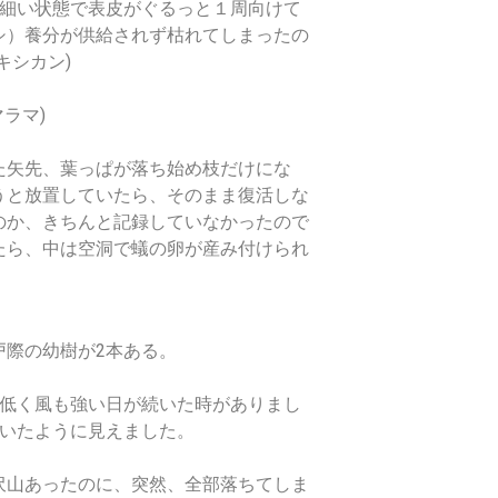
細い状態で表皮がぐるっと１周向けて
シ）養分が供給されず枯れてしまったの
キシカン)
ラマ)
た矢先、葉っぱが落ち始め枝だけにな
うと放置していたら、そのまま復活しな
のか、きちんと記録していなかったので
たら、中は空洞で蟻の卵が産み付けられ
戸際の幼樹が
2
本ある。
低く風も強い日が続いた時がありまし
ていたように見えました。
沢山あったのに、突然、全部落ちてしま