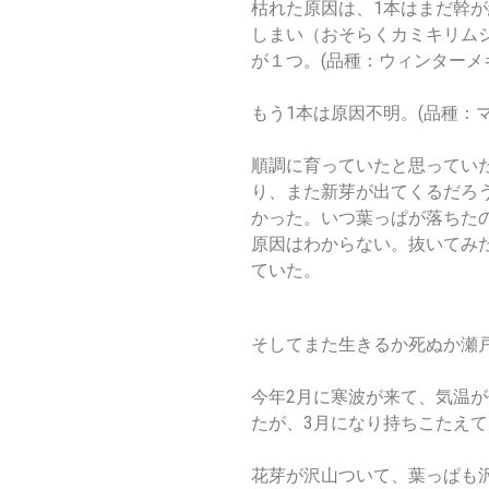
枯れた原因は、
1
本はまだ幹が
しまい（おそらくカミキリム
が１つ。(品種：ウィンターメ
もう
1
本は原因不明。(品種：マ
順調に育っていたと思ってい
り、また新芽が出てくるだろ
かった。いつ葉っぱが落ちた
原因はわからない。抜いてみ
ていた。
そしてまた生きるか死ぬか瀬
今年2
月に寒波が来て、気温が
たが、3月になり持ちこたえ
花芽が沢山ついて、葉っぱも