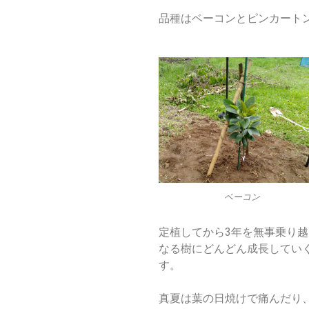
品種はベーコンとピンカート
ベーコン
定植してから
3
年を無事乗り越
なる樹にどんどん成長してい
す。
真夏は葉の日焼けで痛んだり