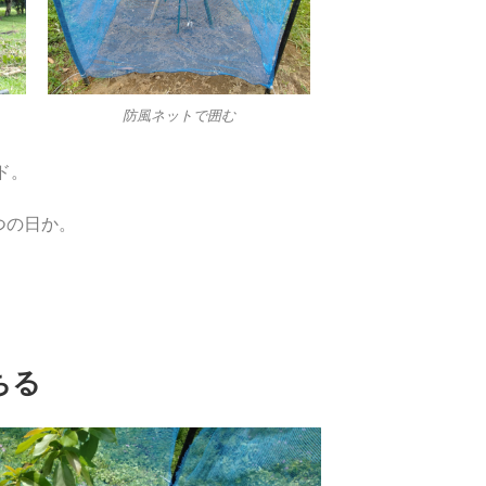
防風ネットで囲む
ド。
つの日か。
ちる