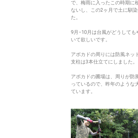
で、梅雨に入ったこの時期に
ないし、この
2
ヶ月で土に馴染
た。
9
月
−10
月は台風がどうしても
いて欲しいです。
アボカドの周りには防風ネッ
支柱は3本仕立てにしました。
アボカドの圃場は、周りが防
っているので、昨年のような
ています。