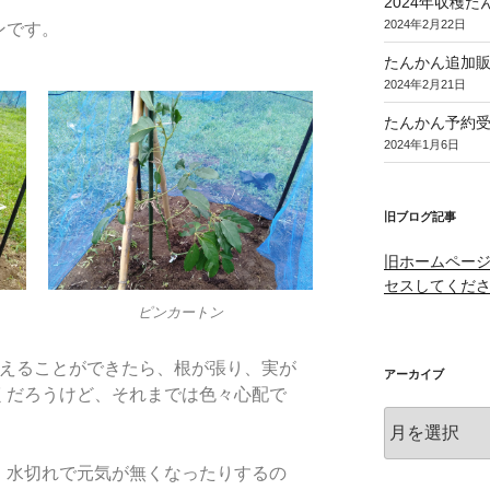
2024年収穫
2024年2月22日
ンです。
たんかん追加
2024年2月21日
たんかん予約
2024年1月6日
旧ブログ記事
旧ホームペー
セスしてくだ
ピンカートン
えることができたら、根が張り、実が
アーカイブ
くだろうけど、それまでは色々心配で
、水切れで元気が無くなったりするの