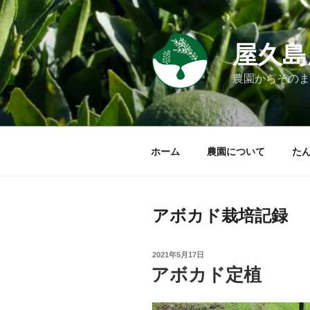
屋久島
農園からそのま
ホーム
農園について
た
アボカド栽培記録
2021年5月17日
アボカド定植